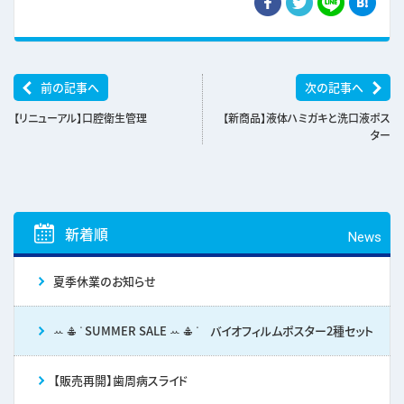
前の記事へ
次の記事へ
【リニューアル】口腔衛生管理
【新商品】液体ハミガキと洗口液ポス
ター
新着順
News
夏季休業のお知らせ
ꕀ 𖠳 ᐝ SUMMER SALE ꕀ 𖠳 ᐝ バイオフィルムポスター2種セット
【販売再開】歯周病スライド