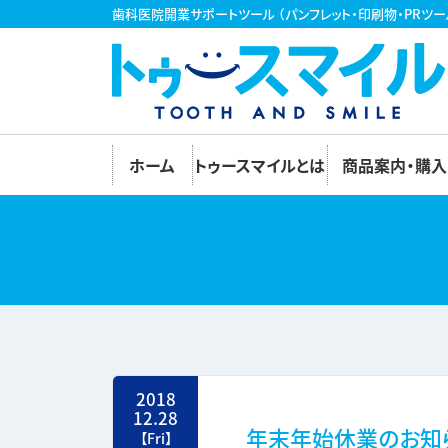
歯科医院開業サポートツール
（パンフレット・印刷物・PRツー
ホーム
トゥースマイルとは
商品案内・購入
2018
12.28
年末年始休業のお知
【Fri】