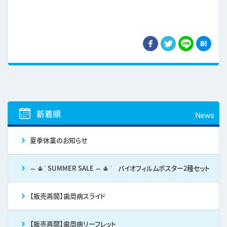
新着順
News
夏季休業のお知らせ
ꕀ 𖠳 ᐝ SUMMER SALE ꕀ 𖠳 ᐝ バイオフィルムポスター2種セット
【販売再開】歯周病スライド
【販売再開】歯周病リーフレット