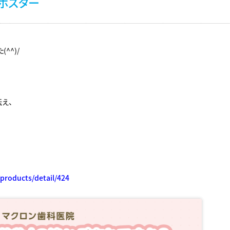
ポスター
^^)/
え、
/products/detail/424