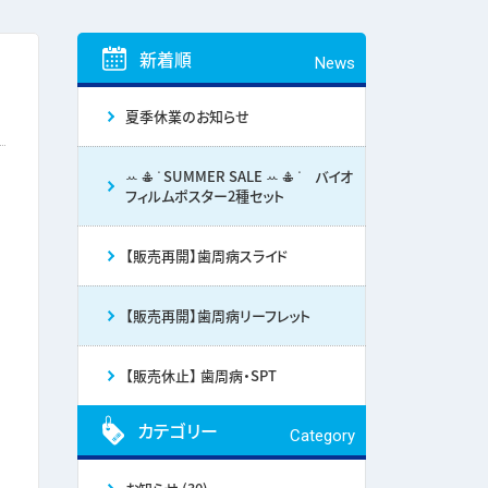
新着順
News
夏季休業のお知らせ
ꕀ 𖠳 ᐝ SUMMER SALE ꕀ 𖠳 ᐝ バイオ
フィルムポスター2種セット
【販売再開】歯周病スライド
【販売再開】歯周病リーフレット
【販売休止】 歯周病・SPT
カテゴリー
Category