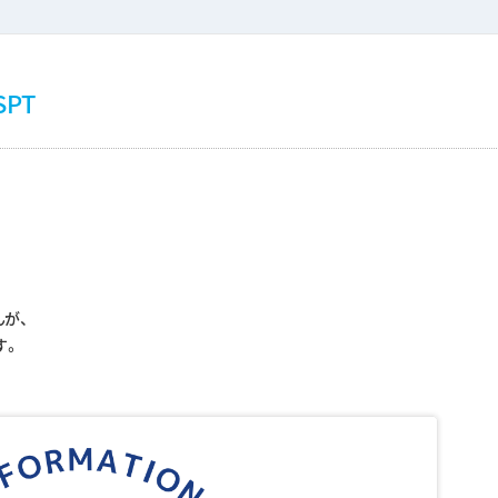
PT
、
んが、
す。